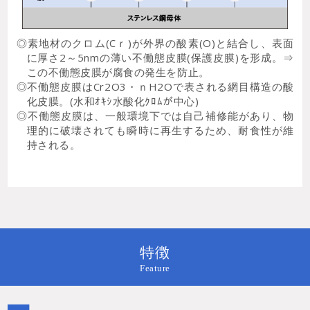
◎素地材のクロム(Cｒ)が外界の酸素(O)と結合し、表面
に厚さ2～5nmの薄い不働態皮膜(保護皮膜)を形成。⇒
この不働態皮膜が腐食の発生を防止。
◎不働態皮膜はCr2O3・ｎH2Oで表される網目構造の酸
化皮膜。(水和ｵｷｼ水酸化ｸﾛﾑが中心)
◎不働態皮膜は、一般環境下では自己補修能があり、物
理的に破壊されても瞬時に再生するため、耐食性が維
持される。
特徴
Feature