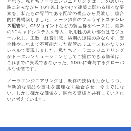
と思う。私たちノーラエンジニアリングは、この思いを
胸に刻みながら 10年以上をかけて建築に関わる様々な要
素を、私たちの専門である配管の視点から見渡し、総合
的に再構築しました。ノーラ独自の
フェライトステンレ
ス配管
や、
CFジョイント
などの製品群をベースに、最新
の3Dキャドシステムを導入、汎用性の高い部分はモジュ
ール化し、工数・経費削減、納期の短縮のみならず、安
全性やこれまで不可能だった配管のリユースもかなりの
レベルで実現しました。私たちノーラエンジニアリング
がトータルソリューションとしてご提供できる価値は、
これまでに実現できなかった、SDGsに寄与するグローバ
ルな価値です。
ノーラエンジニアリングは、既存の技術を活かしつつ、
革新的な製品や技術を無理なく融合させ、今までにな
い、しかし確かな価値を、関わる皆様と共有していきた
いと考えています。