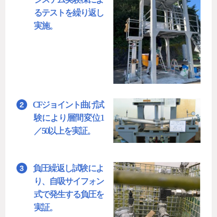
るテストを繰り返し
実施。
CFジョイント曲げ試
験により層間変位1
／50以上を実証。
負圧繰返し試験によ
り、自吸サイフォン
式で発生する負圧を
実証。