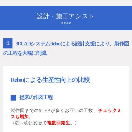
設計・施工アシスト
Assist
１
3DCADシステムRebroによる設計支援により、製作図
の工程を大幅に削減。
Rebroによる生産性向上の比較
従来の作図工程
０
製作図までのSTEPが多くお互いの工数、
チェックミ
スも増加
。
（②～④は変更で
複数回発生
。）