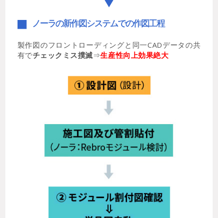
ノーラの新作図システムでの作図工程
０
製作図のフロントローディングと同一CADデータの共
有で
チェックミス撲滅
⇒
生産性向上効果絶大