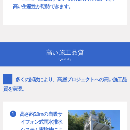
高い生産性が期待できます。
高い施工品質
Quality
０
多くの試験により、高層プロジェクトへの高い施工品
質を実現。
高さ約5.0ｍの自吸サ
イフォン式雨水排水
システム実験棟によ