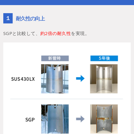
１
耐久性の向上
SGPと比較して、
約2倍の耐久性
を実現。