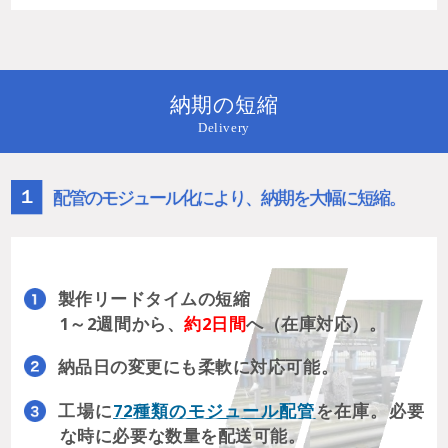
納期の短縮
Delivery
１
配管のモジュール化により、納期を大幅に短縮。
製作リードタイムの短縮
1～2週間から、
約2日間
へ（在庫対応）。
納品日の変更にも柔軟に対応可能。
工場に
72種類のモジュール配管
を在庫。
必要
な時に必要な数量を配送可能。